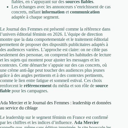
fiables, en s’appuyant sur des
sources fiables
.
Les échanges avec les annonceurs s’enrichissent de cas
concrets, mêlant
information
et
communication
adaptée à chaque segment.
Le Journal des Femmes est présenté comme la référence dans
l’univers éditorial féminin en 2026. L’équipe de direction
montre que la data comportementale et le traitement éditorial
permettent de proposer des dispositifs publicitaires adaptés à
des audiences variées. L’approche est claire: on ne cible pas
seulement des personae, on comprend les habitudes de lecture
et les sujets qui montent pour ajuster les messages et les
contextes. Cette démarche s’appuie sur des cas concrets, où
une crème anti-âge peut toucher des audiences plus jeunes
grâce à des angles pertinents et à des contextes pertinents,
comme le lien entre fatigue et sommeil estival. Ces choix
renforcent le
référencement
du média et son rôle de
source
fiable
pour les campagnes.
Ada Mercier et le Journal des Femmes : leadership et données
au service du ciblage
Le leadership sur le segment féminin en France est confirmé
par les chiffres et les indices d’influence.
Ada Mercier
rappelle que, même sans édition imprimée, le site bouscule les